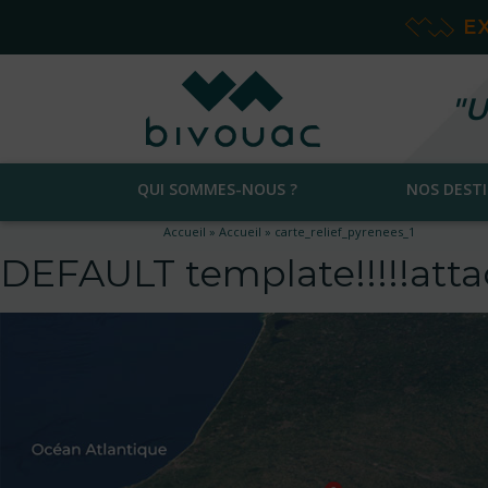
E
"U
QUI SOMMES-NOUS ?
NOS DEST
Accueil
»
Accueil
»
carte_relief_pyrenees_1
DEFAULT template!!!!!at