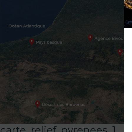
carte_relief_pyrenees_1