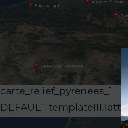
carte_relief_pyrenees_1
DEFAULT template!!!!!at