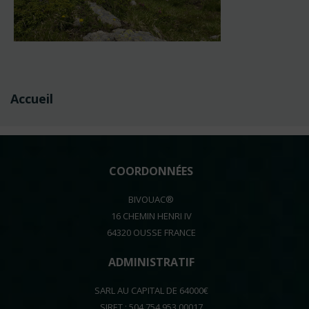
Navigation
Accueil
de
l’article
COORDONNÉES
BIVOUAC®
16 CHEMIN HENRI IV
64320 OUSSE FRANCE
ADMINISTRATIF
SARL AU CAPITAL DE 64000€
SIRET : 504 754 953 00017