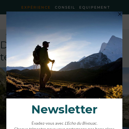
EXPÉRIENCE
CONSEIL
EQUIPEMENT
Accueil
»
Accueil
»
TEST_accueil
DEFAULT
template!!!!!attachment