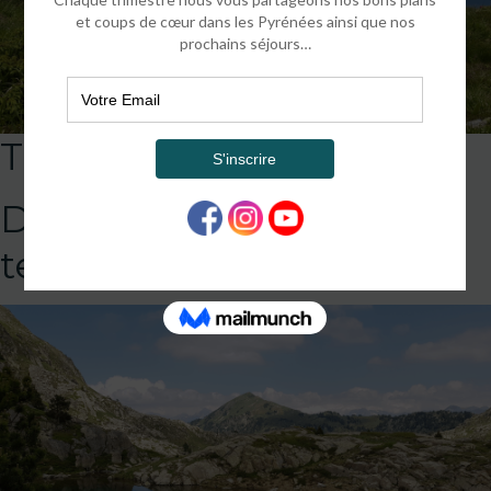
TEST_accueil
DEFAULT
template!!!!!attachment