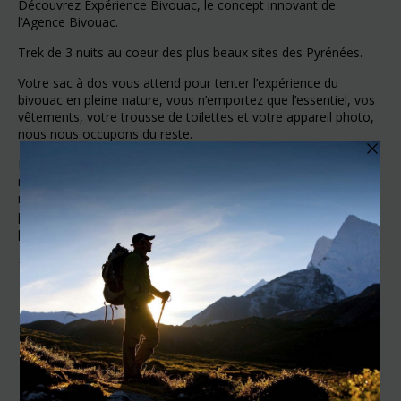
Découvrez Expérience Bivouac, le concept innovant de
l’Agence Bivouac.
Trek de 3 nuits au coeur des plus beaux sites des Pyrénées.
Votre sac à dos vous attend pour tenter l’expérience du
bivouac en pleine nature, vous n’emportez que l’essentiel, vos
vêtements, votre trousse de toilettes et votre appareil photo,
nous nous occupons du reste.
Nos guides expérimentés ont sélectionné pour vous un
matériel technique et adapté pour vivre l’essentiel sans
négliger le confort. Pour rendre cette expérience accessible au
plus grand nombre nous avons sélectionné le matériel le plus
performant et nous le mettons à votre disposition.
+ À découvrir par ici :
Le concept Expérience Bivouac
+ À lire aussi :
Le bivouac, un incontournable en 2020 !