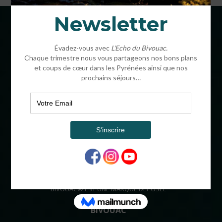
COORDONNÉES
BIVOUAC®
16 CHEMIN HENRI IV
64320 OUSSE FRANCE
ADMINISTRATIF
SARL AU CAPITAL DE 64000€
SIRET : 504 754 953 00017
APE : 7912Z
OPÉRATEUR DE VOYAGES : IM06412003
RCP : MUTUELLES DU MANS
GARANT : LE MANS CAUTIONS
BIVOUAC® EST UNE MARQUE DÉPOSÉE
BIVOUAC