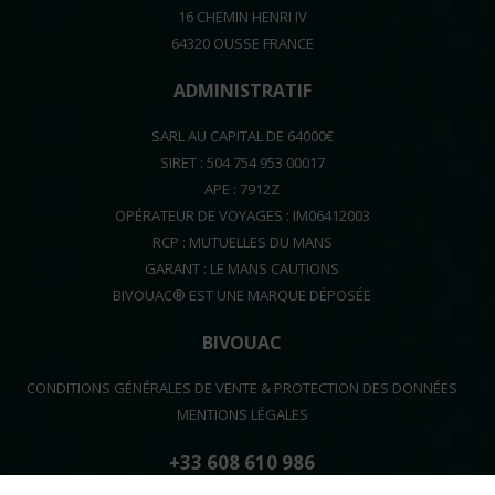
16 CHEMIN HENRI IV
64320 OUSSE FRANCE
ADMINISTRATIF
SARL AU CAPITAL DE 64000€
SIRET : 504 754 953 00017
APE : 7912Z
OPÉRATEUR DE VOYAGES : IM06412003
RCP : MUTUELLES DU MANS
GARANT : LE MANS CAUTIONS
BIVOUAC® EST UNE MARQUE DÉPOSÉE
BIVOUAC
CONDITIONS GÉNÉRALES DE VENTE & PROTECTION DES DONNÉES
MENTIONS LÉGALES
+33 608 610 986
contact[at]bivouac.fr