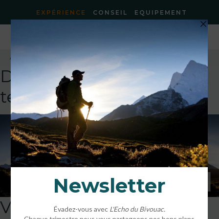
EXPÉRIENCE
CONSEIL
EQUIPEMENT
Accueil
»
ÉVADEZ-VOUS AVEC BIVOUAC #1
»
Visuel
DEFAULT
template!!!!!attachment
Visuel