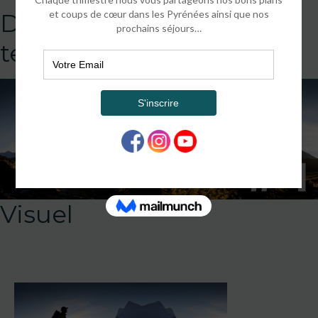
DEFAULT
template!!!!!attachment
Visuel