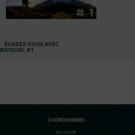
Navigation
ÉVADEZ-VOUS AVEC
de
BIVOUAC #1
l’article
COORDONNÉES
BIVOUAC®