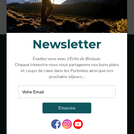
COORDONNÉES
BIVOUAC®
16 CHEMIN HENRI IV
64320 OUSSE FRANCE
ADMINISTRATIF
SARL AU CAPITAL DE 64000€
SIRET : 504 754 953 00017
APE : 7912Z
OPÉRATEUR DE VOYAGES : IM06412003
RCP : MUTUELLES DU MANS