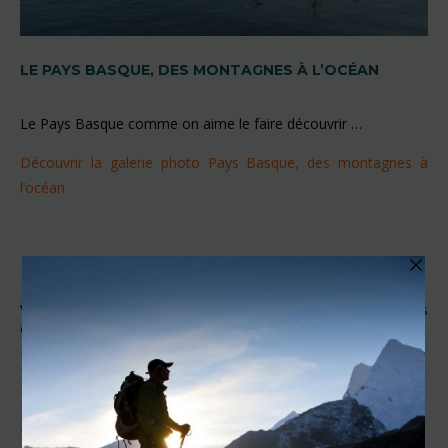
LE PAYS BASQUE, DES MONTAGNES À L’OCÉAN
Le Pays Basque comme on aime le faire découvrir …
Découvrir la galerie photo Pays Basque, des montagnes à
l’océan
Vous avez des questions, des suggestions n’hésitez pas à nous
en faire part.
+ À lire aussi :
Évadez-vous avec Bivouac #1