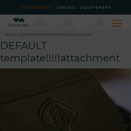
EXPÉRIENCE
CONSEIL
EQUIPEMENT
Accueil
»
ÉVADEZ-VOUS AVEC BIVOUAC #5
»
visuel wild
DEFAULT
template!!!!!attachment