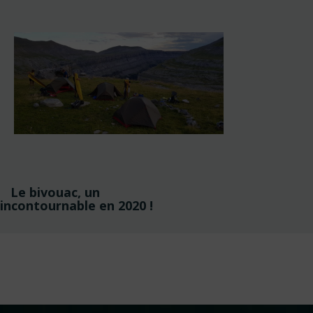
Navigation
Le bivouac, un
de
incontournable en 2020 !
l’article