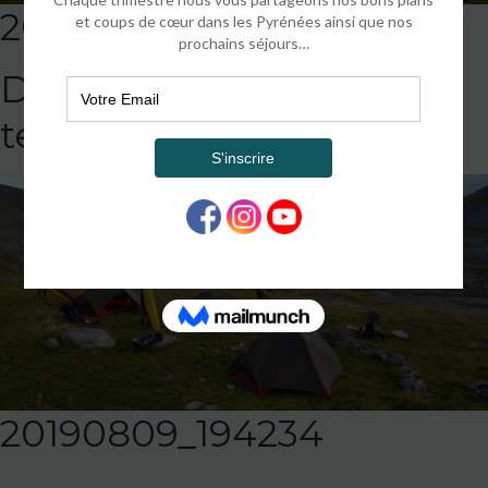
20190809_194234
DEFAULT
template!!!!!attachment
20190809_194234