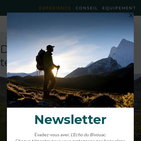
EXPÉRIENCE
CONSEIL
EQUIPEMENT
Accueil
»
Le bivouac, un incontournable en 2020 !
»
20190809_194234
DEFAULT
template!!!!!attachment