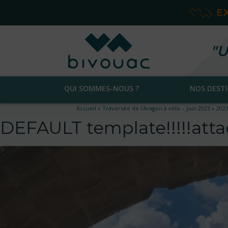
E
"U
QUI SOMMES-NOUS ?
NOS DEST
Accueil
»
Traversée de l’Aragon à vélo – juin 2023
»
2023
DEFAULT template!!!!!at