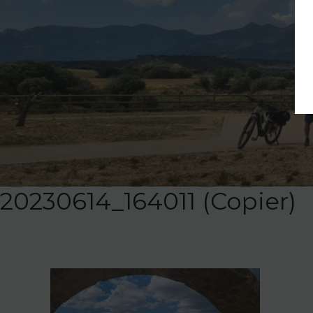
20230614_164011 (Copier)