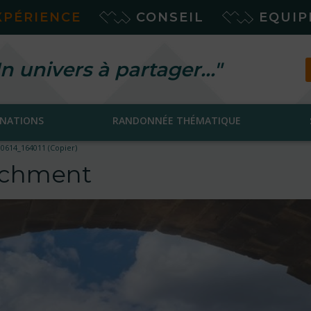
XPÉRIENCE
CONSEIL
EQUI
n univers à partager…"
INATIONS
RANDONNÉE THÉMATIQUE
0614_164011 (Copier)
tachment