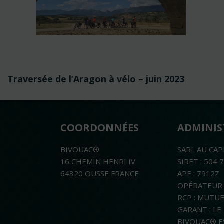
Navigation
Traversée de l’Aragon à vélo – juin 2023
de
l’article
COORDONNÉES
ADMINIS
BIVOUAC®
SARL AU CAP
16 CHEMIN HENRI IV
SIRET : 504 
64320 OUSSE FRANCE
APE : 7912Z
OPÉRATEUR 
RCP : MUTU
GARANT : L
BIVOUAC® E