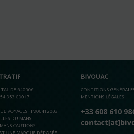
TRATIF
BIVOUAC
ITAL DE 64000€
CONDITIONS GÉNÉRALE
754 953 00017
MENTIONS LÉGALES
+33 608 610 98
DE VOYAGES : IM06412003
ELLES DU MANS
contact[at]biv
E MANS CAUTIONS
ST UNE MARQUE DÉPOSÉE