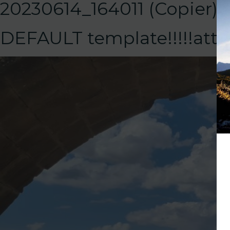
20230614_164011 (Copier)
DEFAULT template!!!!!at