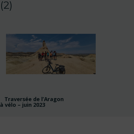
(2)
Navigation
Traversée de l’Aragon
de
à vélo – juin 2023
l’article