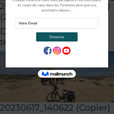
20230617_140622 (Copier)
(2)
DEFAULT
template!!!!!attachment
20230617_140622 (Copier)