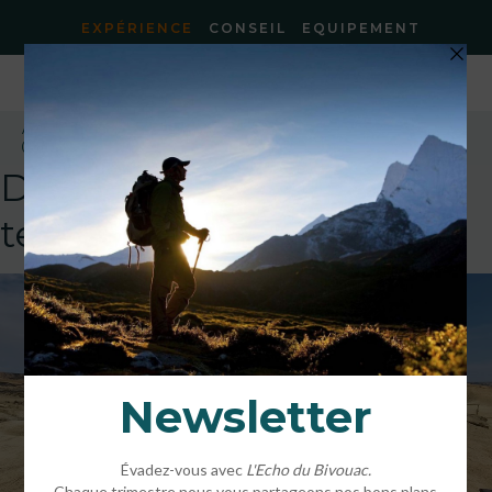
EXPÉRIENCE
CONSEIL
EQUIPEMENT
Accueil
»
Traversée de l’Aragon à vélo – juin 2023
»
20230617_140622
(Copier) (2)
DEFAULT
template!!!!!attachment