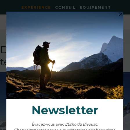
EXPÉRIENCE
CONSEIL
EQUIPEMENT
Accueil
»
Wildseat et le Nomadisme Pyrénéen
»
50803448_2040089996074052_7945829251540844544_o-2
DEFAULT
template!!!!!attachment