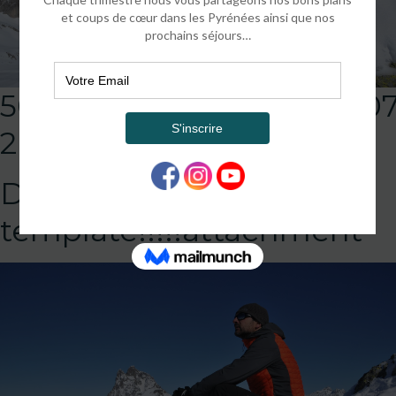
50803448_204008999607
2
DEFAULT
template!!!!!attachment