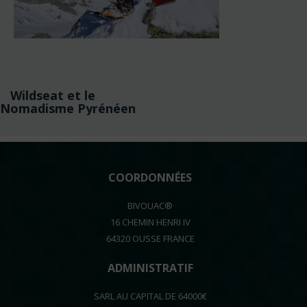
Navigation
Wildseat et le
de
Nomadisme Pyrénéen
l’article
COORDONNÉES
BIVOUAC®
16 CHEMIN HENRI IV
64320 OUSSE FRANCE
ADMINISTRATIF
SARL AU CAPITAL DE 64000€