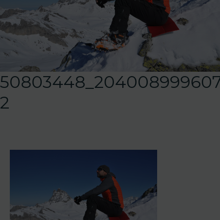
50803448_204008999607
2