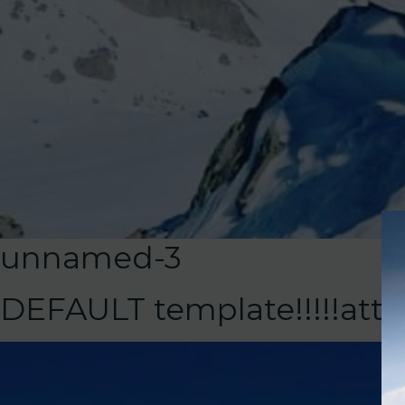
unnamed-3
DEFAULT template!!!!!at