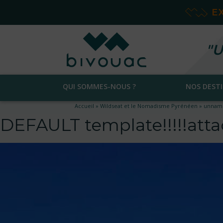
E
"U
QUI SOMMES-NOUS ?
NOS DEST
Accueil
»
Wildseat et le Nomadisme Pyrénéen
»
unnam
DEFAULT template!!!!!at