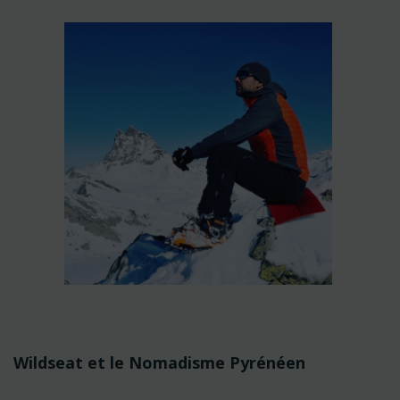
Navigation
Wildseat et le Nomadisme Pyrénéen
de