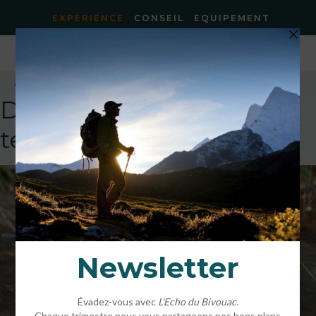
EXPÉRIENCE
CONSEIL
EQUIPEMENT
Accueil
»
Le Desman des Pyrénées
»
unnamed
DEFAULT
template!!!!!attachment