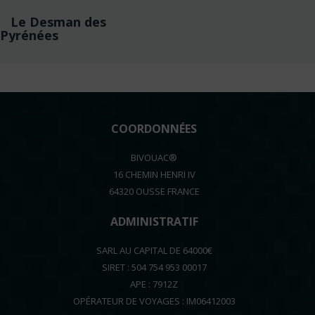
Navigation
Le Desman des
de
Pyrénées
l’article
COORDONNÉES
BIVOUAC®
16 CHEMIN HENRI IV
64320 OUSSE FRANCE
ADMINISTRATIF
SARL AU CAPITAL DE 64000€
SIRET : 504 754 953 00017
APE : 7912Z
OPÉRATEUR DE VOYAGES : IM06412003