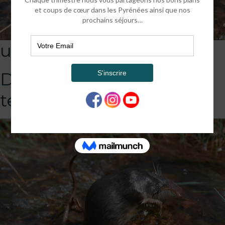
unnamed
DEFAULT
template!!!!!attachment