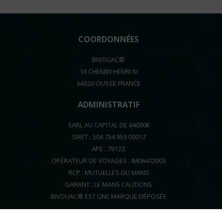
COORDONNÉES
BIVOUAC®
16 CHEMIN HENRI IV
64320 OUSSE FRANCE
ADMINISTRATIF
SARL AU CAPITAL DE 64000€
SIRET : 504 754 953 00017
APE : 7912Z
OPÉRATEUR DE VOYAGES : IM06412003
RCP : MUTUELLES DU MANS
GARANT : LE MANS CAUTIONS
BIVOUAC® EST UNE MARQUE DÉPOSÉE
BIVOUAC