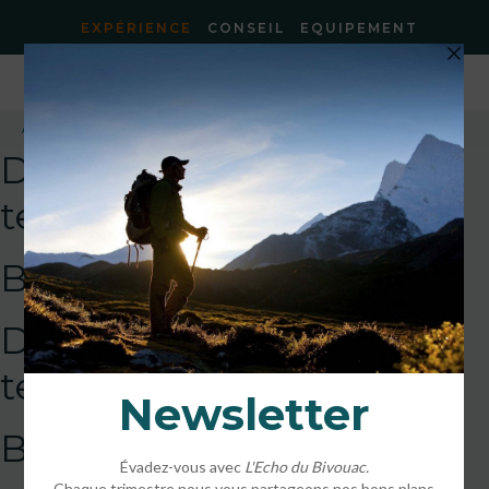
EXPÉRIENCE
CONSEIL
EQUIPEMENT
Accueil
»
Bardenas Reales
»
BardenasReales
DEFAULT
template!!!!!attachment
BardenasReales
DEFAULT
template!!!!!attachment
BardenasReales