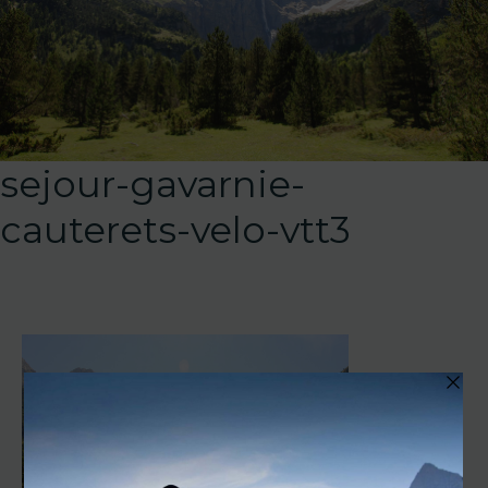
sejour-gavarnie-
cauterets-velo-vtt3