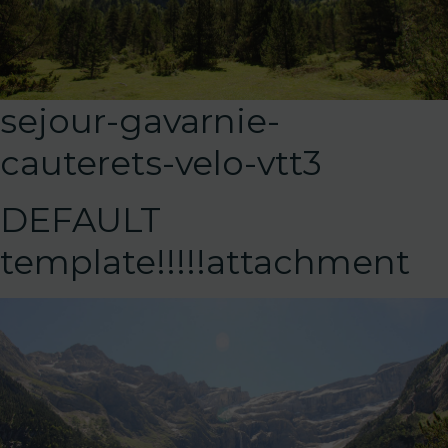
sejour-gavarnie-
cauterets-velo-vtt3
DEFAULT
template!!!!!attachment