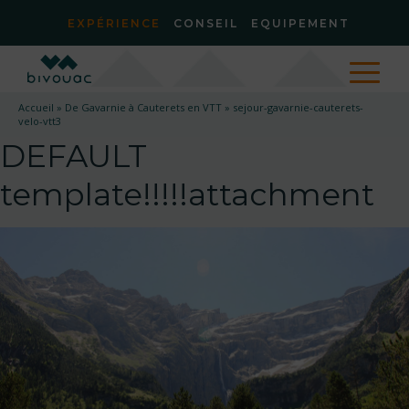
EXPÉRIENCE
CONSEIL
EQUIPEMENT
Accueil
»
De Gavarnie à Cauterets en VTT
»
sejour-gavarnie-cauterets-
velo-vtt3
DEFAULT
template!!!!!attachment