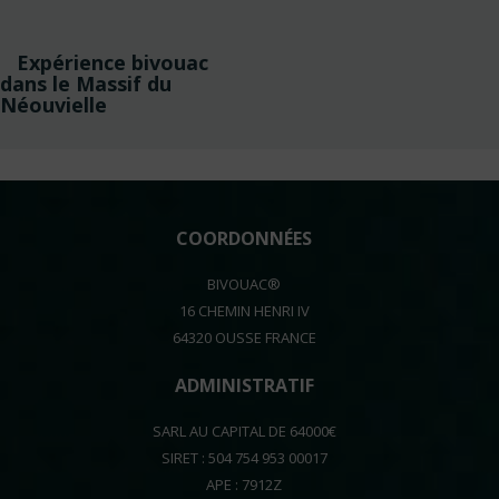
Navigation
Expérience bivouac
de
dans le Massif du
Néouvielle
l’article
COORDONNÉES
BIVOUAC®
16 CHEMIN HENRI IV
64320 OUSSE FRANCE
ADMINISTRATIF
SARL AU CAPITAL DE 64000€
SIRET : 504 754 953 00017
APE : 7912Z