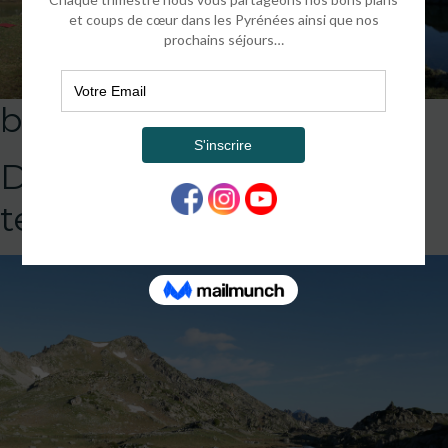
bivouac beta 1
DEFAULT
template!!!!!attachment