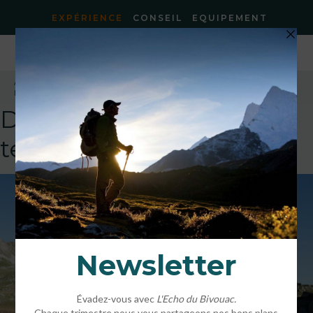
EXPÉRIENCE
CONSEIL
EQUIPEMENT
Accueil
»
Expérience bivouac dans le Massif du Néouvielle
»
bivouac
beta 1
DEFAULT
template!!!!!attachment