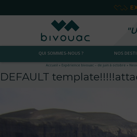
E
"U
QUI SOMMES-NOUS ?
NOS DEST
Accueil
»
Expérience bivouac – de juin à octobre
»
Neou
DEFAULT template!!!!!at