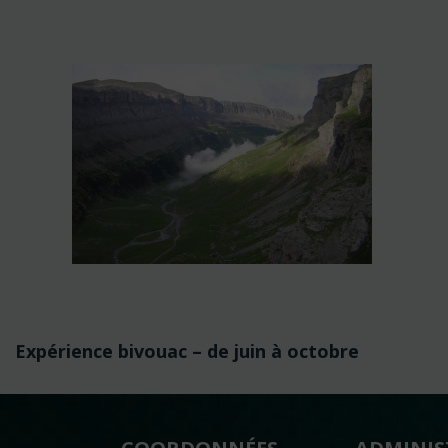
Navigation
Expérience bivouac – de juin à octobre
de
l’article