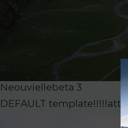
Neouviellebeta 3
DEFAULT template!!!!!at