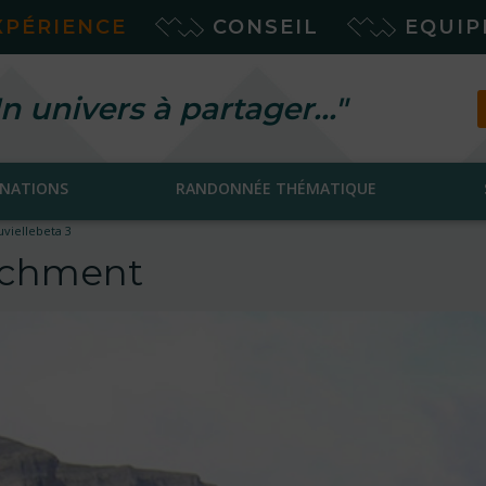
XPÉRIENCE
CONSEIL
EQUI
n univers à partager…"
INATIONS
RANDONNÉE THÉMATIQUE
viellebeta 3
tachment