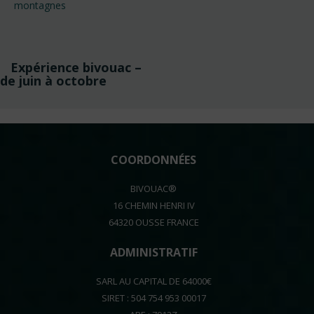
montagnes
Navigation
Expérience bivouac –
de
de juin à octobre
l’article
COORDONNÉES
BIVOUAC®
16 CHEMIN HENRI IV
64320 OUSSE FRANCE
ADMINISTRATIF
SARL AU CAPITAL DE 64000€
SIRET : 504 754 953 00017