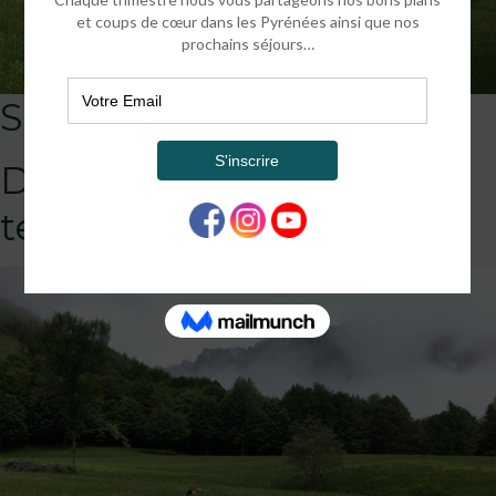
Séjour Aspe 1
DEFAULT
template!!!!!attachment