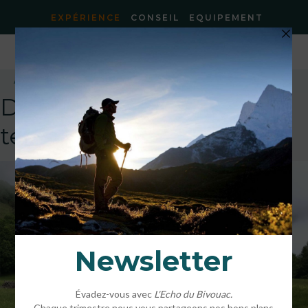
EXPÉRIENCE
CONSEIL
EQUIPEMENT
Accueil
»
Expérience bivouac – de juin à octobre
»
Séjour Aspe 1
DEFAULT
template!!!!!attachment