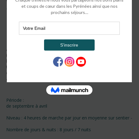
confort au milieu des volcans
TREKS ET VOYAGES
La découverte intimiste d'une île aux paysages uniques
Avec ses paysages esthétiques et déroutants, son climat d’une
incroyable douceur et ses 200 volcans, l’île la plus à l’est de
l’archipel des Canaries est à découvrir en marchant. Sur cette
terre de pêcheurs et de cultivateurs, l’homme a fait preuve
d’une étonnante créativité. Art, culture et nature se mélangent
à merveille sur ce bout de terre au milieu de l’Océan…
Période :
de septembre à avril
Niveau : 4 heures de marche par jour en moyenne sur sentier -
Nombre de jours & nuits : 8 jours / 7 nuits