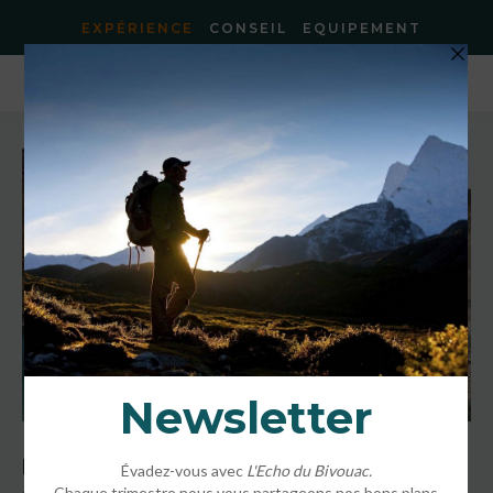
EXPÉRIENCE
CONSEIL
EQUIPEMENT
Accueil
»
Destinations
»
Lanzarote aux Canaries – Rando confort au
milieu des volcans
Lanzarote aux Canaries – Rando