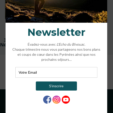
Navigation
3 jours de Trek dans le
de
Néouvielle
l’article
COORDONNÉES
BIVOUAC®