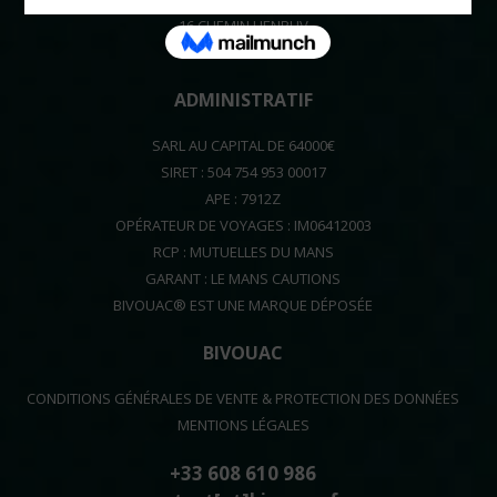
16 CHEMIN HENRI IV
64320 OUSSE FRANCE
ADMINISTRATIF
SARL AU CAPITAL DE 64000€
SIRET : 504 754 953 00017
APE : 7912Z
OPÉRATEUR DE VOYAGES : IM06412003
RCP : MUTUELLES DU MANS
GARANT : LE MANS CAUTIONS
BIVOUAC® EST UNE MARQUE DÉPOSÉE
BIVOUAC
CONDITIONS GÉNÉRALES DE VENTE & PROTECTION DES DONNÉES
MENTIONS LÉGALES
+33 608 610 986