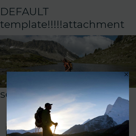
DEFAULT
template!!!!!attachment
sejour-neouvielle