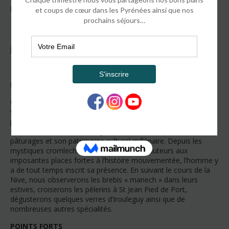
PAYS BASQUE
Pays Basque, Randonnée en Basse-Navarre durant 5
jours
Estérençuby, petit village de Basse-Navarre
C’est au départ d’un hôtel confortable niché au creux de la
vallée d’Estérençuby et loin de l’agitation de la côte que nous
partirons à la découverte des coins secrets du Pays Basque.
La Basse-Navarre se distingue par ses vallées paisibles, ses
pâturages et son patrimoine culturel millénaire. Depuis les
mystiques cromlechs disséminés sur les hauteurs aux
imposantes places fortes à l’histoire mouvementée, l’homme y
a de tout temps inscrit sa présence. En suivant le cours de la
Nive, nous observerons les brebis « manech » dans leurs
estives, croiserons les pèlerins à St Jean Pied de Port,
dégusterons quelques verres d’Irouleguy ainsi que de
nombreuses autres spécialités.
POINTS FORTS