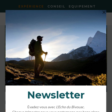
EXPÉRIENCE
CONSEIL
EQUIPEMENT
Accueil
»
Destinations
»
Pays-Basque – Aux Sources de la Nive
Pays-Basque – Aux Sources de la Nive
RANDO CONFORT