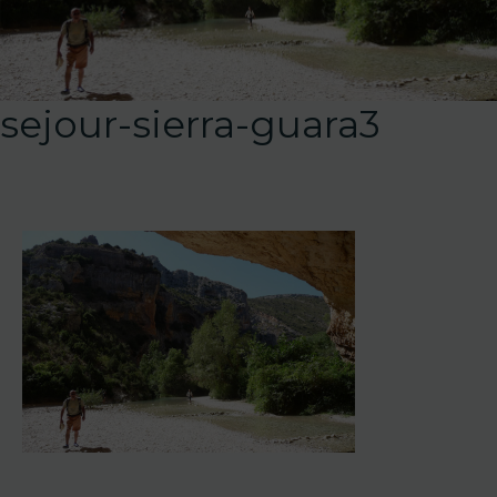
sejour-sierra-guara3