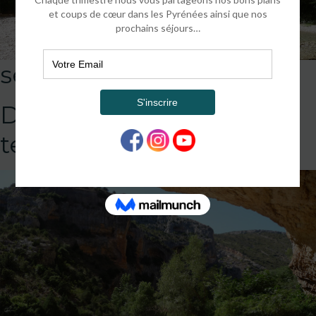
sejour-sierra-guara3
DEFAULT
template!!!!!attachment