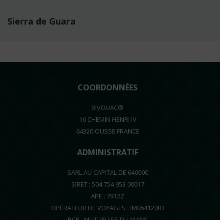
Navigation
Sierra de Guara
de
l’article
COORDONNÉES
BIVOUAC®
16 CHEMIN HENRI IV
64320 OUSSE FRANCE
ADMINISTRATIF
SARL AU CAPITAL DE 64000€
SIRET : 504 754 953 00017
APE : 7912Z
OPÉRATEUR DE VOYAGES : IM06412003
RCP : MUTUELLES DU MANS