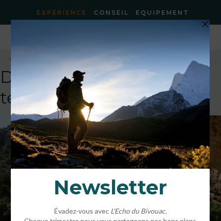
EXPÉRIENCE
CONSEIL
EQUIPEMENT
Accueil
»
Sierra de Guara
»
sejour-sierra-guara3
DEFAULT
template!!!!!attachment