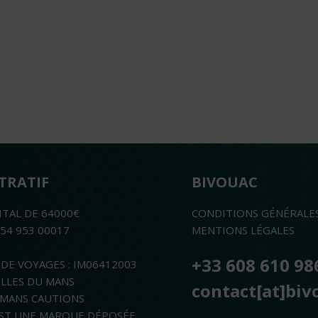
TRATIF
BIVOUAC
ITAL DE 64000€
CONDITIONS GÉNÉRALE
754 953 00017
MENTIONS LÉGALES
+33 608 610 98
DE VOYAGES : IM06412003
ELLES DU MANS
contact[at]biv
E MANS CAUTIONS
ST UNE MARQUE DÉPOSÉE