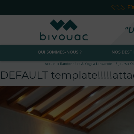
E
"U
QUI SOMMES-NOUS ?
NOS DEST
Accueil
»
Randonnées & Yoga à Lanzarote – 8 jours
»
O
DEFAULT template!!!!!at