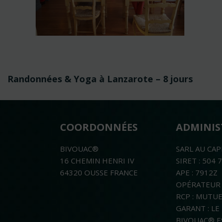
Navigation
Randonnées & Yoga à Lanzarote – 8 jours
de
l’article
COORDONNÉES
ADMINIS
BIVOUAC®
SARL AU CAP
16 CHEMIN HENRI IV
SIRET : 504 
64320 OUSSE FRANCE
APE : 7912Z
OPÉRATEUR 
RCP : MUTU
GARANT : L
BIVOUAC® E