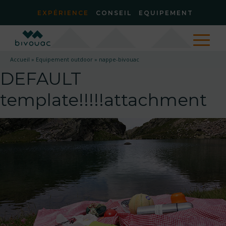
EXPÉRIENCE
CONSEIL
EQUIPEMENT
Accueil
»
Equipement outdoor
»
nappe-bivouac
DEFAULT
template!!!!!attachment