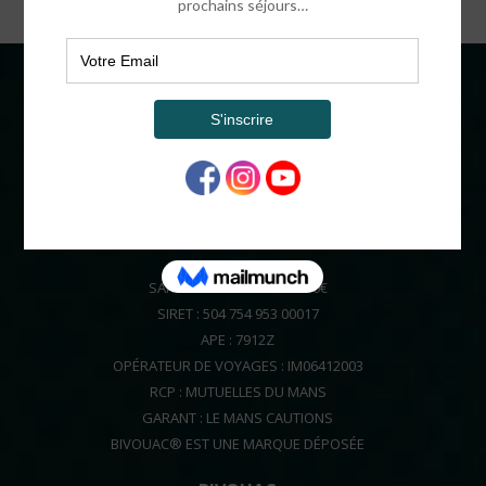
COORDONNÉES
BIVOUAC®
16 CHEMIN HENRI IV
64320 OUSSE FRANCE
ADMINISTRATIF
SARL AU CAPITAL DE 64000€
SIRET : 504 754 953 00017
APE : 7912Z
OPÉRATEUR DE VOYAGES : IM06412003
RCP : MUTUELLES DU MANS
GARANT : LE MANS CAUTIONS
BIVOUAC® EST UNE MARQUE DÉPOSÉE