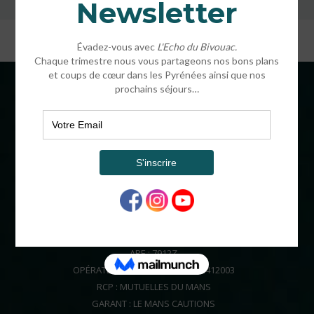
COORDONNÉES
BIVOUAC®
16 CHEMIN HENRI IV
64320 OUSSE FRANCE
ADMINISTRATIF
SARL AU CAPITAL DE 64000€
SIRET : 504 754 953 00017
APE : 7912Z
OPÉRATEUR DE VOYAGES : IM06412003
RCP : MUTUELLES DU MANS
GARANT : LE MANS CAUTIONS