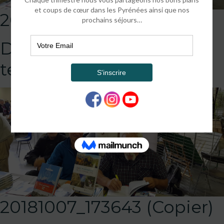
20181007_173643 (Copier)
DEFAULT
template!!!!!attachment
20181007_173643 (Copier)