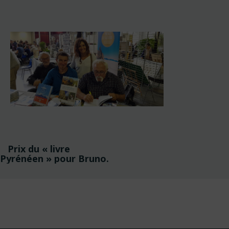
Navigation
Prix du « livre
de
Pyrénéen » pour Bruno.
l’article