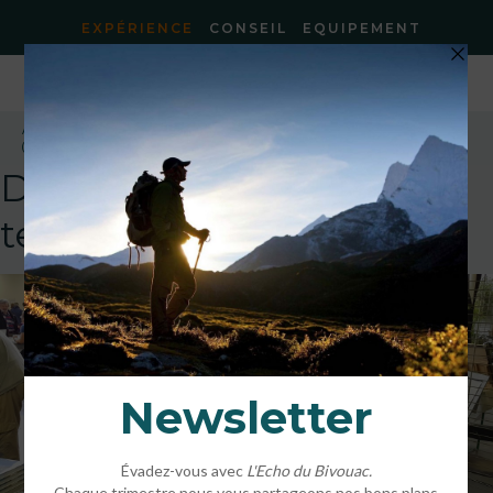
EXPÉRIENCE
CONSEIL
EQUIPEMENT
Accueil
»
Prix du « livre Pyrénéen » pour Bruno.
»
20181007_173643
(Copier)
DEFAULT
template!!!!!attachment