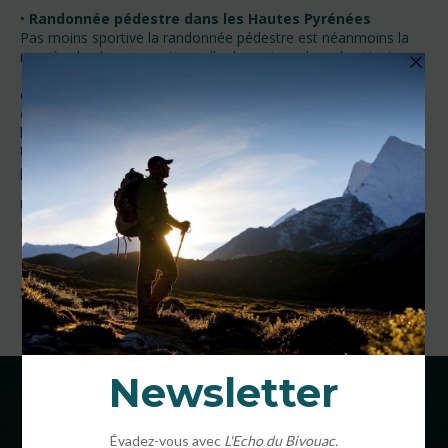
•
Randonnée pédestre dans les Hautes Pyrénées
Pas moins sportive la randonnée pédestre est néanmoins la
manière la plus conventionnelle de venir explorer les Hautes
Pyrénées. Idéalement durant le mois de septembre et
d’octobre, en famille, avec vos enfants, entre amis, en couple
ou même seul il est parfois nécessaire de prendre un peu de
hauteur et de respirer un grand bol d’air frais.
Un paysage varié et une diversité de faune et de flore
permanente pour une rando réussie !
Une envie de voyager dans ces sites uniques ?
Venez
découvrir notre sélection de séjours
Si cet article vous a plu, n’hésitez pas à le partager !
COORDONNÉES