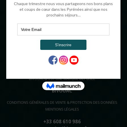
BIVOUAC®
16 CHEMIN HENRI IV
64320 OUSSE FRANCE
ADMINISTRATIF
SARL AU CAPITAL DE 64000€
SIRET : 504 754 953 00017
APE : 7912Z
OPÉRATEUR DE VOYAGES : IM06412003
RCP : MUTUELLES DU MANS
GARANT : LE MANS CAUTIONS
BIVOUAC® EST UNE MARQUE DÉPOSÉE
BIVOUAC
CONDITIONS GÉNÉRALES DE VENTE & PROTECTION DES DONNÉES
MENTIONS LÉGALES
+33 608 610 986