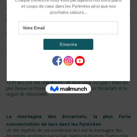
Les plus beaux lacs des Pyrénées
Qui n’a jamais randonné dans les Pyrénées sans tomber sur un
lac dont il ne soupçonnait pas l’existence. Ici on vous parle de
ces lacs et on vous fait une sélection des plus beaux selon
nous.
Les Pyrénées regorgent de lacs. Difficile de ne pas en
apercevoir un lors d’une randonnée, au pied d’un sommet ou
au détour d’un sentier. Le spectacle est toujours aussi pur et
déroutant, avec leur eaux cristallines et transparentes.
Les lacs sont tellement nombreux dans les Pyrénées qu’il
faudrait des semaines pour les explorer un à un. A ce jour
1270 lacs ont été référencés…de quoi vous occuper ! Mais les
plus beaux se trouvent dans la montagne des Encantats et la
région de Néouvielle.
La montagne des Encantats, la plus forte
concentration de lacs dans les Pyrénées
Un des repères de ces nombreux lacs est la montagne des
Encantats, protégée par le Parc National d’Aigües Tortes créé