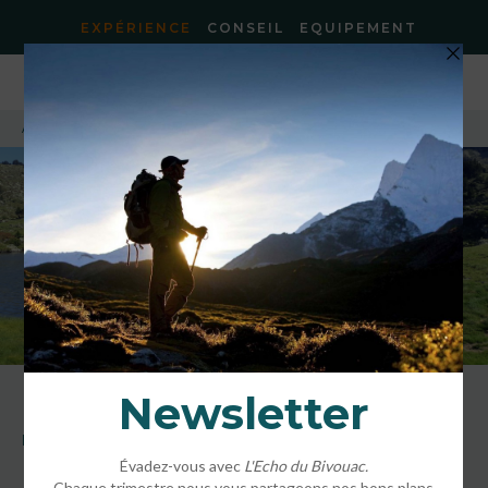
EXPÉRIENCE
CONSEIL
EQUIPEMENT
Accueil
»
Les plus beaux lacs des Pyrénées
LES PLUS BEAUX LACS DES PYRÉNÉES