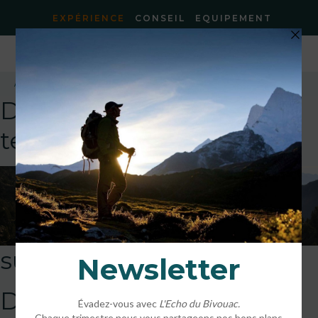
EXPÉRIENCE
CONSEIL
EQUIPEMENT
Accueil
»
Randonnée sur-mesure
»
sur-mesure_web
DEFAULT
template!!!!!attachment
sur-mesure_web
DEFAULT