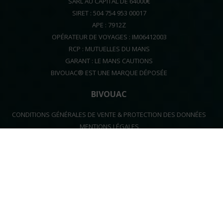
SARL AU CAPITAL DE 64000€
SIRET : 504 754 953 00017
APE : 7912Z
OPÉRATEUR DE VOYAGES : IM06412003
RCP : MUTUELLES DU MANS
GARANT : LE MANS CAUTIONS
BIVOUAC® EST UNE MARQUE DÉPOSÉE
BIVOUAC
CONDITIONS GÉNÉRALES DE VENTE & PROTECTION DES DONNÉES
MENTIONS LÉGALES
+33 608 610 986
contact[at]bivouac.fr
FACEBOOK
INSTAGRAM
YOUTUBE