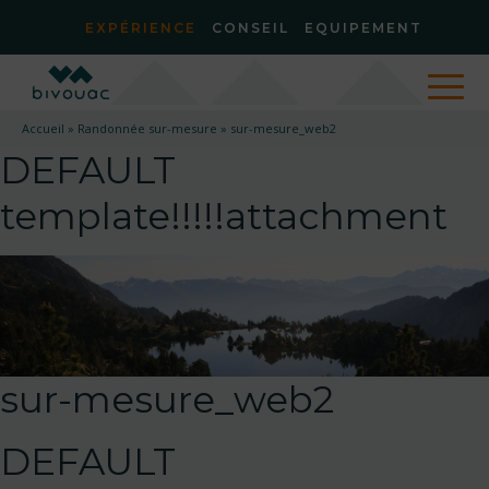
EXPÉRIENCE
CONSEIL
EQUIPEMENT
Accueil
»
Randonnée sur-mesure
»
sur-mesure_web2
DEFAULT
template!!!!!attachment
sur-mesure_web2
DEFAULT