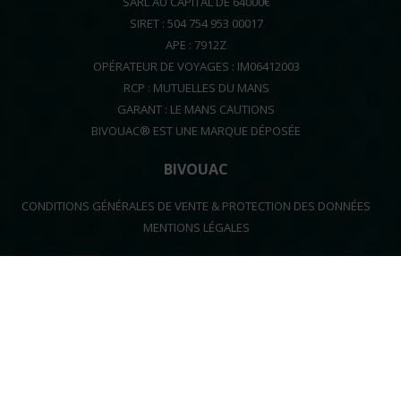
SARL AU CAPITAL DE 64000€
SIRET : 504 754 953 00017
APE : 7912Z
OPÉRATEUR DE VOYAGES : IM06412003
RCP : MUTUELLES DU MANS
GARANT : LE MANS CAUTIONS
BIVOUAC® EST UNE MARQUE DÉPOSÉE
BIVOUAC
CONDITIONS GÉNÉRALES DE VENTE & PROTECTION DES DONNÉES
MENTIONS LÉGALES
+33 608 610 986
contact[at]bivouac.fr
FACEBOOK
INSTAGRAM
YOUTUBE