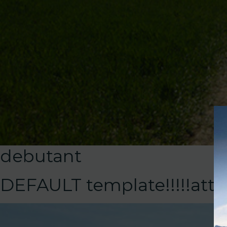
debutant
DEFAULT template!!!!!at