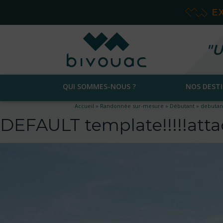
E
"U
QUI SOMMES-NOUS ?
NOS DEST
Accueil
»
Randonnée sur-mesure
»
Débutant
»
debutan
DEFAULT template!!!!!at