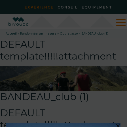
EXPÉRIENCE
CONSEIL
EQUIPEMENT
Accueil
»
Randonnée sur-mesure
»
Club et asso
»
BANDEAU_club (1)
DEFAULT
template!!!!!attachment
BANDEAU_club (1)
DEFAULT
template!!!!!attachment