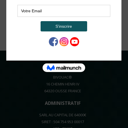
COORDONNÉES
BIVOUAC®
16 CHEMIN HENRI IV
64320 OUSSE FRANCE
ADMINISTRATIF
SARL AU CAPITAL DE 64000€
SIRET : 504 754 953 00017