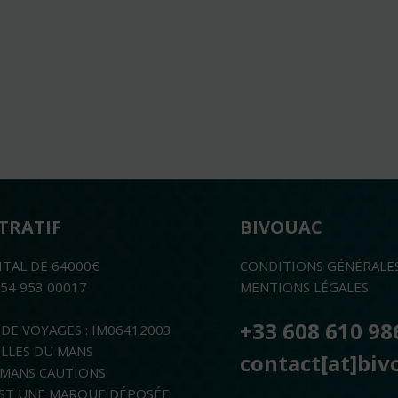
TRATIF
BIVOUAC
ITAL DE 64000€
CONDITIONS GÉNÉRALE
754 953 00017
MENTIONS LÉGALES
+33 608 610 98
DE VOYAGES : IM06412003
ELLES DU MANS
contact[at]biv
E MANS CAUTIONS
ST UNE MARQUE DÉPOSÉE