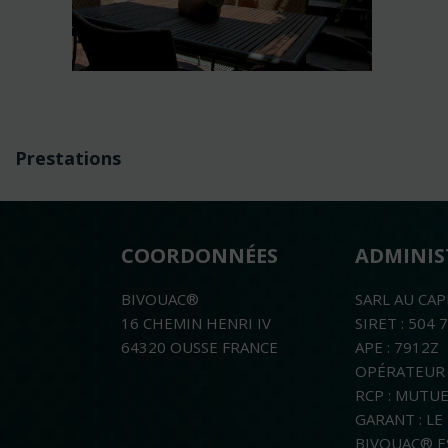
Navigation
Prestations
de
l’article
COORDONNÉES
ADMINIS
BIVOUAC®
SARL AU CAP
16 CHEMIN HENRI IV
SIRET : 504 
64320 OUSSE FRANCE
APE : 7912Z
OPÉRATEUR 
RCP : MUTU
GARANT : L
BIVOUAC® E