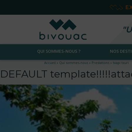
E
"U
QUI SOMMES-NOUS ?
NOS DEST
Accueil
»
Qui sommes-nous
»
Prestations
»
txapi txuri
DEFAULT template!!!!!at