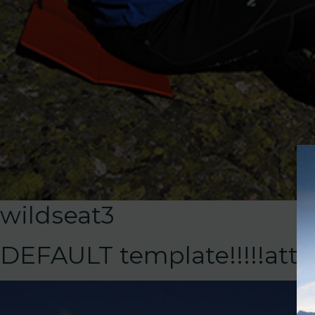
wildseat3
DEFAULT template!!!!!at