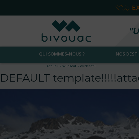
E
"U
QUI SOMMES-NOUS ?
NOS DEST
Accueil
»
Wildseat
»
wildseat3
DEFAULT template!!!!!at