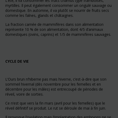
L’été, il va consommer les fruits charnus type framboises,
myrtilles. Il peut également consommer un ongulé sauvage ou
domestique. En automne, il va plutôt se nourrir de fruits secs
comme les faînes, glands et châtaignes.
La fraction carnée de mammifères dans son alimentation
représente 10 % de son alimentation, dont 4/5 d’animaux
domestiques (ovins, caprins) et 1/5 de mammifères sauvages.
CYCLE DE VIE
L’Ours brun n’hiberne pas mais hiverne, c’est-à-dire que son
sommeil hivernal (dès novembre pour les femelles et en
décembre pour les mâles) est entrecoupé de périodes de
réveil, voire de sorties.
Ce n’est que vers la fin mars (avril pour les femelles) que le
réveil définitif se produit. Le rut se déroule de mai à fin juin.
Il provoque l’ovulation mais l’implantation des embryons ne se