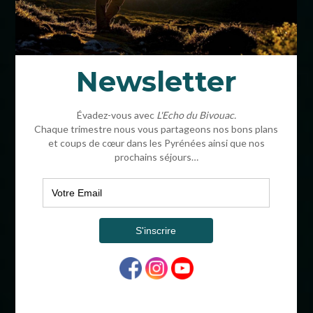
COORDONNÉES
BIVOUAC®
16 CHEMIN HENRI IV
64320 OUSSE FRANCE
ADMINISTRATIF
SARL AU CAPITAL DE 64000€
SIRET : 504 754 953 00017
APE : 7912Z
OPÉRATEUR DE VOYAGES : IM06412003
RCP : MUTUELLES DU MANS
GARANT : LE MANS CAUTIONS
BIVOUAC® EST UNE MARQUE DÉPOSÉE
BIVOUAC
CONDITIONS GÉNÉRALES DE VENTE & PROTECTION DES DONNÉES
MENTIONS LÉGALES