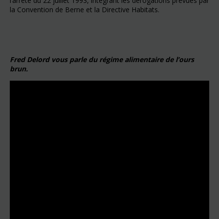
l’arrêté du 22 juillet 1993, intégrant les dérogations prévues par
la Convention de Berne et la Directive Habitats.
Fred Delord vous parle du régime alimentaire de l’ours
brun.