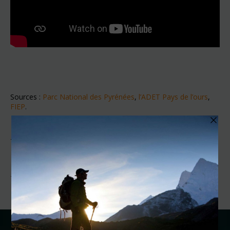
Sources :
Parc National des Pyrénées
,
l’ADET Pays de l’ours
,
FIEP
.
Texte par
Fred Delord
+ À lire aussi : Le Milan Noir